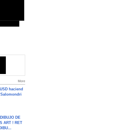
More
 USD haciend
| Salomondri
DIBUJO DE
S ART ! RET
DIBU...