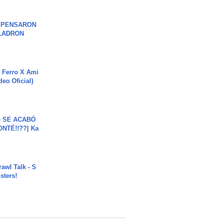
S PENSARON
LADRON
 Ferro X Ami
deo Oficial)
e SE ACABÓ
NTÉ!!??| Ka
rawl Talk - S
sters!