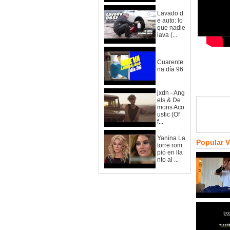
Lavado d
e auto: lo
que nadie
lava (...
Cuarente
na día 96
jxdn - Ang
els & De
mons Aco
ustic (Of
f...
Yanina La
Popular 
torre rom
pió en lla
nto al ...