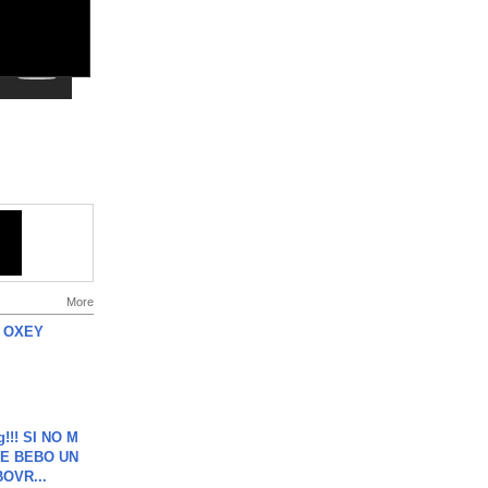
More
 OXEY
g!!! SI NO M
E BEBO UN
OVR...