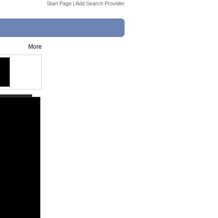
Start Page
|
Add Search Provider
More