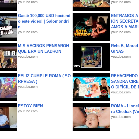
youtube.com
youtube.com
Gasté 100,000 USD haciend
ENTRAMOS A 
o este video! | Salomondri
IÓN SECRETA
n
AMOS A MARIA
youtube.com
youtube.com
MIS VECINOS PENSARON
Rels B, Morad
QUE ERA UN LADRON
GINAS
youtube.com
youtube.com
FELIZ CUMPLE ROMA ( SO
REHACIENDO 
RPRESA )
SANDRA CIRE
youtube.com
O DIFÍCIL DE 
youtube.com
ESTOY BIEN
ROMA - Lionel
youtube.com
ra Chediak (Vi
youtube.com