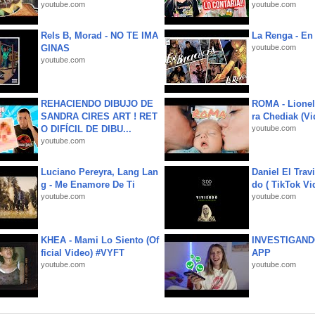
youtube.com
youtube.com
Rels B, Morad - NO TE IMA
La Renga - En 
GINAS
youtube.com
youtube.com
REHACIENDO DIBUJO DE
ROMA - Lionel
SANDRA CIRES ART ! RET
ra Chediak (Vi
O DIFÍCIL DE DIBU...
youtube.com
youtube.com
Luciano Pereyra, Lang Lan
Daniel El Trav
g - Me Enamore De Ti
do ( TikTok Vid
youtube.com
youtube.com
KHEA - Mami Lo Siento (Of
INVESTIGAND
ficial Video) #VYFT
APP
youtube.com
youtube.com