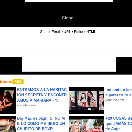
Close
6
Share:
Email
•
URL
•
Editor
•
HTML
Videos
ENTRAMOS A LA HABITAC
imitando a fa
IÓN SECRETA Y ENCONTR
e parezco *o e
AMOS A MARIANA - Y...
youtube.com
youtube.com
Big Mac de 5kg!!! SI NO M
+20 COSAS d
E LO COMO ME BEBO UN
que JAMÁS CO
CHUPITO DE BOVR...
tie Angel