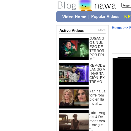
Video Home
|
Popular Videos
|
K-
Home
>>
Active Videos
More
JUGAND
O UN JU
EGO DE
TERROR
POR PRI
ME...
REMODE
LANDO M
I HABITA
CIÓN: EX
TREMO
Yanina La
torre rom
pió en lla
nto al ...
jxdn - Ang
els & De
mons Aco
ustic (Of
f...