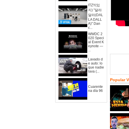
ITZY(있
지) "달라
달라(DAL
LA DALL
A)" Dan
c...
WWDC 2
020 Speci
al Event K
eynote —
...
Lavado d
e auto: lo
que nadie
lava (...
Popular 
Cuarente
na día 96