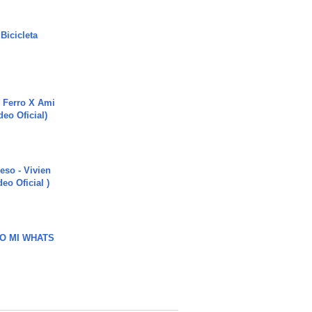
Bicicleta
 Ferro X Ami
deo Oficial)
ieso - Vivien
eo Oficial )
O MI WHATS