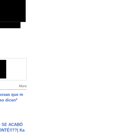
More
mosas que m
so dicen*
e SE ACABÓ
NTÉ!!??| Ka