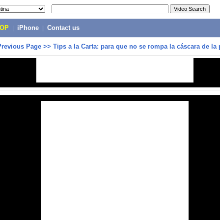
POP
|
iPhone
|
Contact us
Previous Page
>>
Tips a la Carta: para que no se rompa la cáscara de la