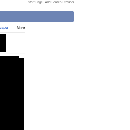
Start Page
|
Add Search Provider
 papa
More