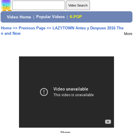
Video Home
|
Popular Videos
|
K-POP
Home
>>
Previous Page
>>
LAZYTOWN Antes y Despues 2016 The
n and Now
More
Share: