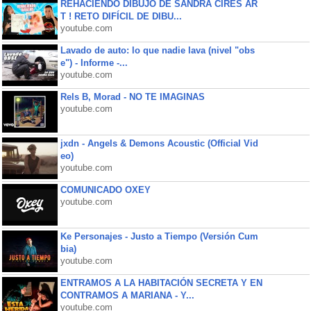
REHACIENDO DIBUJO DE SANDRA CIRES AR
T ! RETO DIFÍCIL DE DIBU...
youtube.com
Lavado de auto: lo que nadie lava (nivel "obs
e") - Informe -...
youtube.com
Rels B, Morad - NO TE IMAGINAS
youtube.com
jxdn - Angels & Demons Acoustic (Official Vid
eo)
youtube.com
COMUNICADO OXEY
youtube.com
Ke Personajes - Justo a Tiempo (Versión Cum
bia)
youtube.com
ENTRAMOS A LA HABITACIÓN SECRETA Y EN
CONTRAMOS A MARIANA - Y...
youtube.com