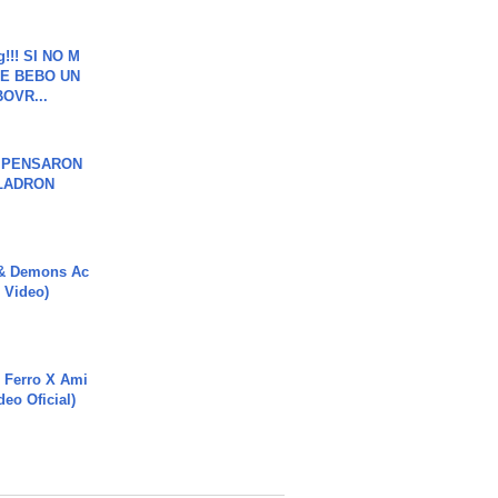
g!!! SI NO M
E BEBO UN
OVR...
S PENSARON
LADRON
 & Demons Ac
l Video)
 Ferro X Ami
deo Oficial)