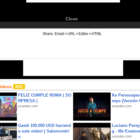
Close
6
Share:
Email
•
URL
•
Editor
•
HTML
Videos
FELIZ CUMPLE ROMA ( SO
Ke Personajes 
RPRESA )
mpo (Versión
youtube.com
youtube.com
Gasté 100,000 USD haciend
Luciano Perey
o este video! | Salomondri
g - Me Enamor
n
youtube.com