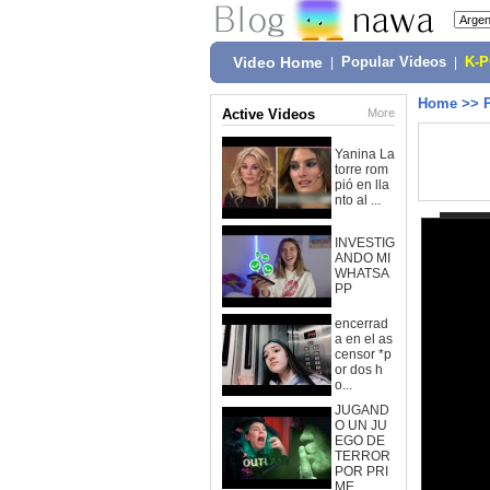
Video Home
|
Popular Videos
|
K-
Home
>>
Active Videos
More
Yanina La
torre rom
pió en lla
nto al ...
INVESTIG
ANDO MI
WHATSA
PP
encerrad
a en el as
censor *p
or dos h
o...
JUGAND
O UN JU
EGO DE
TERROR
POR PRI
ME...