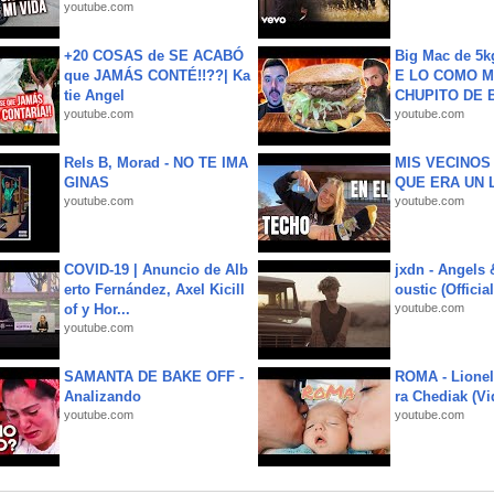
youtube.com
+20 COSAS de SE ACABÓ
Big Mac de 5k
que JAMÁS CONTÉ!!??| Ka
E LO COMO M
tie Angel
CHUPITO DE B
youtube.com
youtube.com
Rels B, Morad - NO TE IMA
MIS VECINO
GINAS
QUE ERA UN 
youtube.com
youtube.com
COVID-19 | Anuncio de Alb
jxdn - Angels
erto Fernández, Axel Kicill
oustic (Officia
of y Hor...
youtube.com
youtube.com
SAMANTA DE BAKE OFF -
ROMA - Lionel
Analizando
ra Chediak (Vi
youtube.com
youtube.com