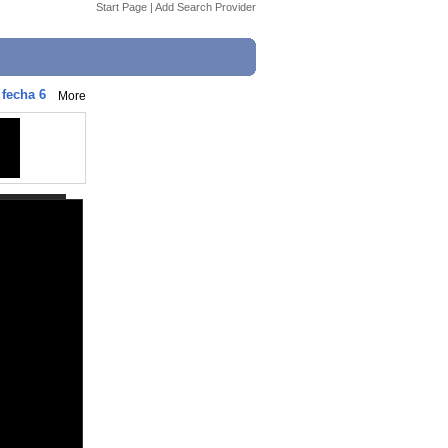
Start Page
|
Add Search Provider
 fecha 6
More