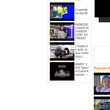
Cuarente
na día 96
REMODE
LANDO M
I HABITA
CIÓN: EX
TREMO
Lavado d
e auto: lo
que nadie
lava (...
WWDC 2
020 Speci
Popular 
al Event K
eynote —
...