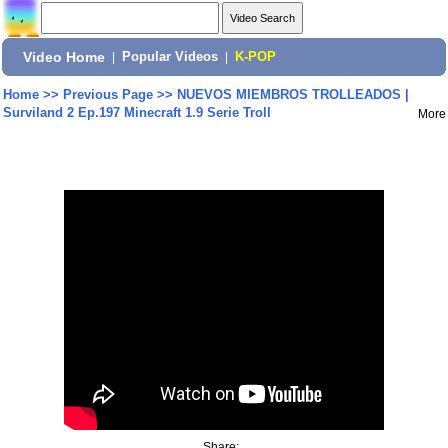
Video Home
|
Popular Videos
|
K-POP
Home
>>
Previous Page
>>
NUEVOS MIEMBROS TROLLEADOS |
Surviland 2 Ep.197 Minecraft 1.9 Serie Troll
More
Share: