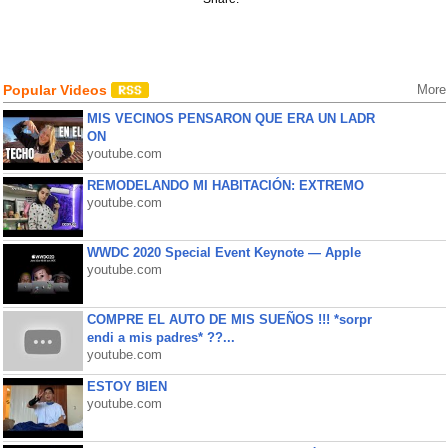
Popular Videos
More
MIS VECINOS PENSARON QUE ERA UN LADR
ON
youtube.com
REMODELANDO MI HABITACIÓN: EXTREMO
youtube.com
WWDC 2020 Special Event Keynote — Apple
youtube.com
COMPRE EL AUTO DE MIS SUEÑOS !!! *sorpr
endi a mis padres* ??...
youtube.com
ESTOY BIEN
youtube.com