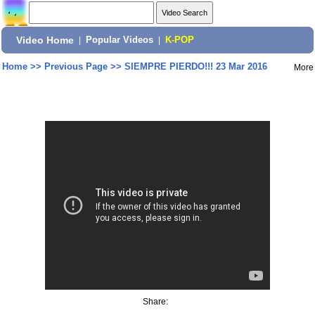
Video Home
|
Popular Videos
|
K-POP
Home
>>
Previous Page
>>
SIEMPRE PIERDO!!! 23 Mar 2016
More
Share: