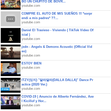
BO UN CHUPITO DE BOVR...
youtube.com
COMPRE EL AUTO DE MIS SUEÑOS !!! *sorpr
endi a mis padres* ??...
youtube.com
Daniel El Travieso - Viviendo ( TikTok Video Of
icial )
youtube.com
jxdn - Angels & Demons Acoustic (Official Vid
eo)
youtube.com
ESTOY BIEN
youtube.com
ITZY(있지) "달라달라(DALLA DALLA)" Dance Pr
actice (2020 Ver.)
youtube.com
COVID-19 | Anuncio de Alberto Fernández, Axe
l Kicillof y Hor...
youtube.com