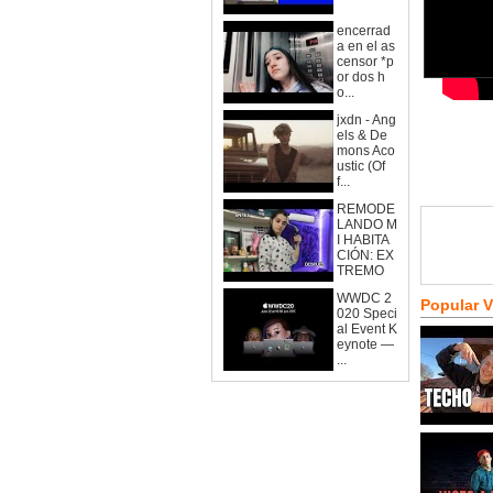
encerrad
a en el as
censor *p
or dos h
o...
jxdn - Ang
els & De
mons Aco
ustic (Of
f...
REMODE
LANDO M
I HABITA
CIÓN: EX
TREMO
WWDC 2
Popular 
020 Speci
al Event K
eynote —
...