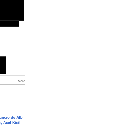
More
uncio de Alb
, Axel Kicill