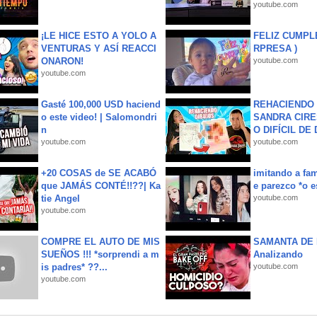
youtube.com
¡LE HICE ESTO A YOLO A
FELIZ CUMPL
VENTURAS Y ASÍ REACCI
RPRESA )
ONARON!
youtube.com
youtube.com
Gasté 100,000 USD haciend
REHACIENDO 
o este video! | Salomondri
SANDRA CIRE
n
O DIFÍCIL DE 
youtube.com
youtube.com
+20 COSAS de SE ACABÓ
imitando a fa
que JAMÁS CONTÉ!!??| Ka
e parezco *o e
tie Angel
youtube.com
youtube.com
COMPRE EL AUTO DE MIS
SAMANTA DE 
SUEÑOS !!! *sorprendi a m
Analizando
is padres* ??...
youtube.com
youtube.com