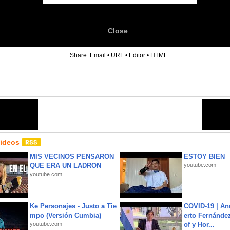
Close
6
Share:
Email
•
URL
•
Editor
•
HTML
Videos
MIS VECINOS PENSARON
ESTOY BIEN
QUE ERA UN LADRON
youtube.com
youtube.com
Ke Personajes - Justo a Tie
COVID-19 | An
mpo (Versión Cumbia)
erto Fernández
youtube.com
of y Hor...