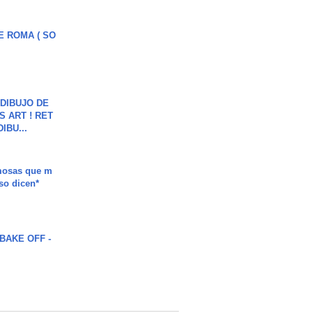
E ROMA ( SO
DIBUJO DE
S ART ! RET
DIBU...
mosas que m
so dicen*
BAKE OFF -