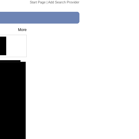
Start Page
|
Add Search Provider
More