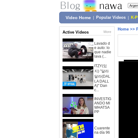
Video Home
|
Popular Videos
|
K-
Home
>>
Active Videos
More
Lavado d
e auto: lo
que nadie
lava (...
ITZY(있
지) "달라
달라(DAL
LA DALL
A)" Dan
c...
INVESTIG
ANDO MI
WHATSA
PP
Cuarente
na día 96