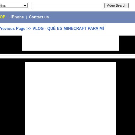
POP
|
iPhone
|
Contact us
Previous Page
>>
VLOG - QUÉ ES MINECRAFT PARA MÍ