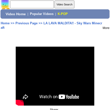
Video Home
|
Popular Videos
|
K-POP
Home
>>
Previous Page
>>
LA LAVA MALDITA!! - Sky Wars Minecr
aft
More
Share: