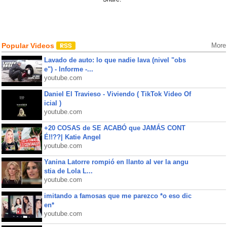
Popular Videos
More
Lavado de auto: lo que nadie lava (nivel "obs
e") - Informe -...
youtube.com
Daniel El Travieso - Viviendo ( TikTok Video Of
icial )
youtube.com
+20 COSAS de SE ACABÓ que JAMÁS CONT
É!!??| Katie Angel
youtube.com
Yanina Latorre rompió en llanto al ver la angu
stia de Lola L...
youtube.com
imitando a famosas que me parezco *o eso dic
en*
youtube.com