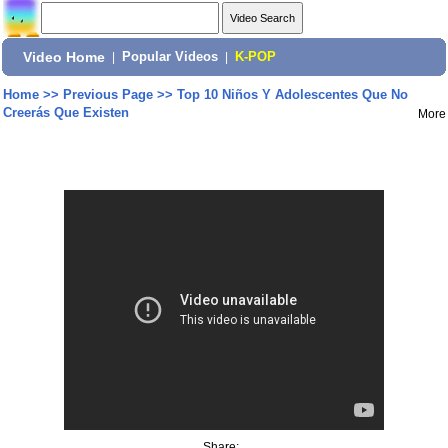
Video Home
|
Popular Videos
|
K-POP
Home
>>
Previous Page
>>
Top 10 Niños Y Adolescentes Que No
Creerás Que Existen
More
Share: