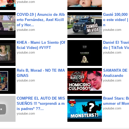
youtube.com
COVID-19 | Anuncio de Alb
Gasté 100,000
erto Fernández, Axel Kicill
o este video! 
of y Hor...
n
youtube.com
youtube.com
KHEA - Mami Lo Siento (Of
Daniel El Trav
ficial Video) #VYFT
do ( TikTok Vid
youtube.com
youtube.com
Rels B, Morad - NO TE IMA
SAMANTA DE 
GINAS
Analizando
youtube.com
youtube.com
COMPRE EL AUTO DE MIS
Brawl Stars: B
SUEÑOS !!! *sorprendi a m
ummer of Mon
is padres* ??...
youtube.com
youtube.com