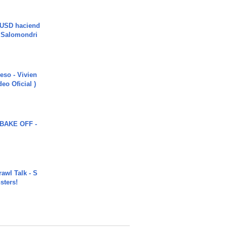
 USD haciend
| Salomondri
ieso - Vivien
eo Oficial )
BAKE OFF -
rawl Talk - S
sters!