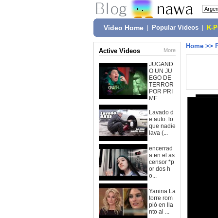
Video Home
|
Popular Videos
|
K-
Home
>>
Active Videos
More
JUGAND
O UN JU
EGO DE
TERROR
POR PRI
ME...
Lavado d
e auto: lo
que nadie
lava (...
encerrad
a en el as
censor *p
or dos h
o...
Yanina La
torre rom
pió en lla
nto al ...