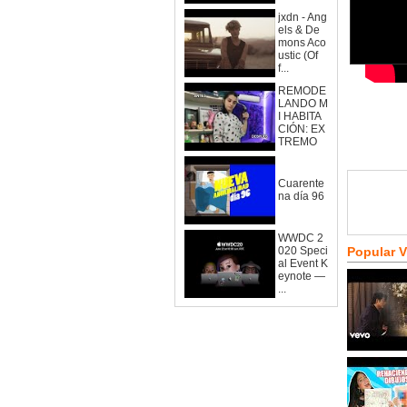
jxdn - Ang
els & De
mons Aco
ustic (Of
f...
REMODE
LANDO M
I HABITA
CIÓN: EX
TREMO
Cuarente
na día 96
WWDC 2
020 Speci
Popular 
al Event K
eynote —
...