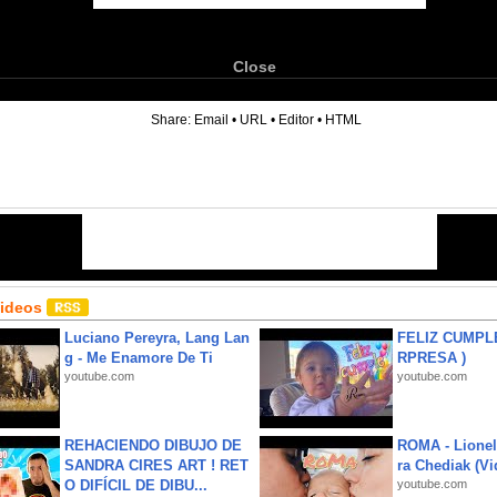
Close
6
Share:
Email
•
URL
•
Editor
•
HTML
Videos
Luciano Pereyra, Lang Lan
FELIZ CUMPL
g - Me Enamore De Ti
RPRESA )
youtube.com
youtube.com
REHACIENDO DIBUJO DE
ROMA - Lionel
SANDRA CIRES ART ! RET
ra Chediak (Vi
O DIFÍCIL DE DIBU...
youtube.com