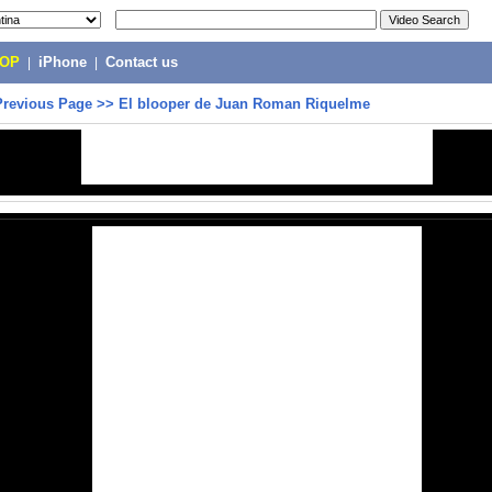
POP
|
iPhone
|
Contact us
Previous Page
>>
El blooper de Juan Roman Riquelme