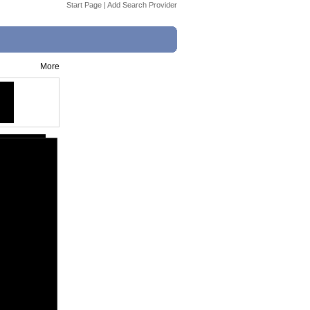
Start Page
|
Add Search Provider
More