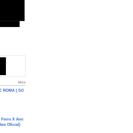
More
E ROMA ( SO
 Ferro X Ami
deo Oficial)