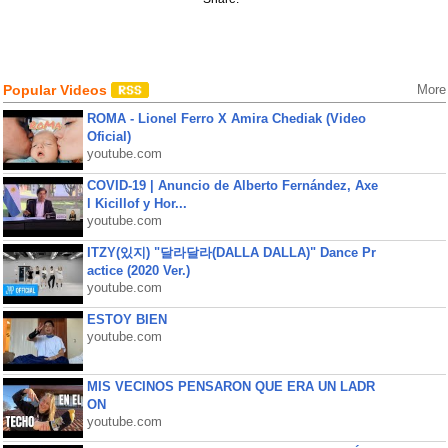
Popular Videos
More
ROMA - Lionel Ferro X Amira Chediak (Video
Oficial)
youtube.com
COVID-19 | Anuncio de Alberto Fernández, Axe
l Kicillof y Hor...
youtube.com
ITZY(있지) "달라달라(DALLA DALLA)" Dance Pr
actice (2020 Ver.)
youtube.com
ESTOY BIEN
youtube.com
MIS VECINOS PENSARON QUE ERA UN LADR
ON
youtube.com