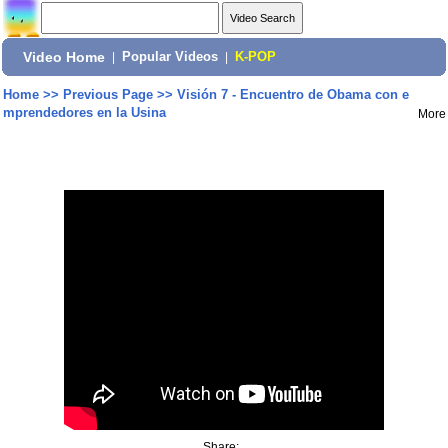
Video Home
|
Popular Videos
|
K-POP
Home
>>
Previous Page
>>
Visión 7 - Encuentro de Obama con e
mprendedores en la Usina
More
Share: