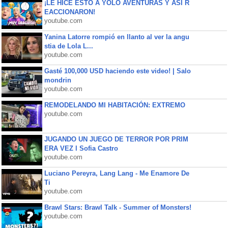
¡LE HICE ESTO A YOLO AVENTURAS Y ASÍ R
EACCIONARON!
youtube.com
Yanina Latorre rompió en llanto al ver la angu
stia de Lola L...
youtube.com
Gasté 100,000 USD haciendo este video! | Salo
mondrin
youtube.com
REMODELANDO MI HABITACIÓN: EXTREMO
youtube.com
JUGANDO UN JUEGO DE TERROR POR PRIM
ERA VEZ l Sofia Castro
youtube.com
Luciano Pereyra, Lang Lang - Me Enamore De
Ti
youtube.com
Brawl Stars: Brawl Talk - Summer of Monsters!
youtube.com