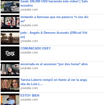
Gasté 100,000 USD haciendo este video! | Salo
mondrin
youtube.com
imitando a famosas que me parezco *o eso dic
en*
youtube.com
jxdn - Angels & Demons Acoustic (Official Vid
eo)
youtube.com
COMUNICADO OXEY
youtube.com
encerrada en el ascensor *por dos horas* ahre
youtube.com
Yanina Latorre rompió en llanto al ver la angu
stia de Lola L...
youtube.com
ESTOY BIEN
youtube.com