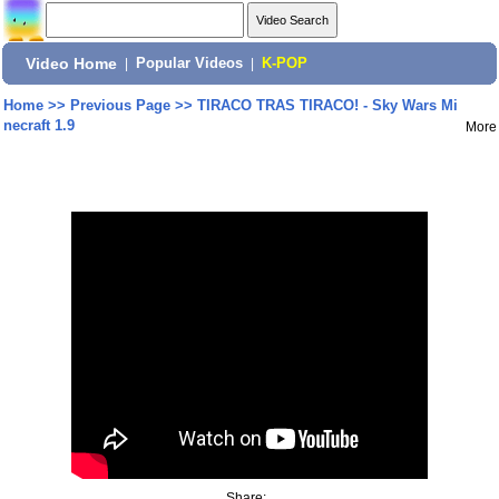
Video Home
|
Popular Videos
|
K-POP
Home
>>
Previous Page
>>
TIRACO TRAS TIRACO! - Sky Wars Mi
necraft 1.9
More
Share: