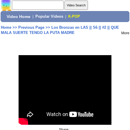
Video Home
|
Popular Videos
|
K-POP
Home
>>
Previous Page
>>
Los Bronzas en LAS || S6 || #2 || QUE
MALA SUERTE TENGO LA PUTA MADRE
More
Share: