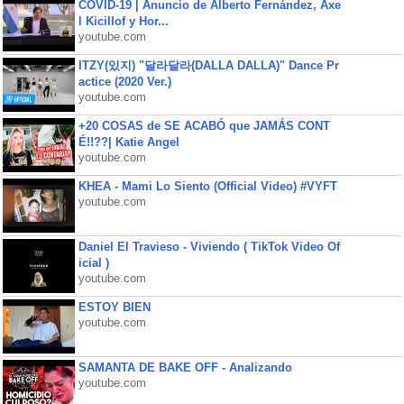
COVID-19 | Anuncio de Alberto Fernández, Axe
l Kicillof y Hor...
youtube.com
ITZY(있지) "달라달라(DALLA DALLA)" Dance Pr
actice (2020 Ver.)
youtube.com
+20 COSAS de SE ACABÓ que JAMÁS CONT
É!!??| Katie Angel
youtube.com
KHEA - Mami Lo Siento (Official Video) #VYFT
youtube.com
Daniel El Travieso - Viviendo ( TikTok Video Of
icial )
youtube.com
ESTOY BIEN
youtube.com
SAMANTA DE BAKE OFF - Analizando
youtube.com