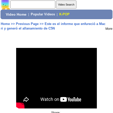
Video Home
|
Popular Videos
|
K-POP
Home
>>
Previous Page
>>
Este es el informe que enfureció a Mac
ri y generó el allanamiento de C5N
More
Share: