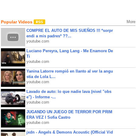
Popular Videos
More
COMPRE EL AUTO DE MIS SUEÑOS !!! *sorpr
endi a mis padres* ??...
youtube.com
Luciano Pereyra, Lang Lang - Me Enamore De
Ti
youtube.com
Yanina Latorre rompió en llanto al ver la angu
stia de Lola L...
youtube.com
Lavado de auto: lo que nadie lava (nivel "obs
e") - Informe -...
youtube.com
JUGANDO UN JUEGO DE TERROR POR PRIM
ERA VEZ l Sofia Castro
youtube.com
jxdn - Angels & Demons Acoustic (Official Vid