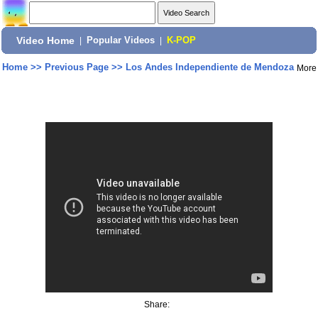
Video Home
|
Popular Videos
|
K-POP
Home
>>
Previous Page
>>
Los Andes Independiente de Mendoza
More
Share: