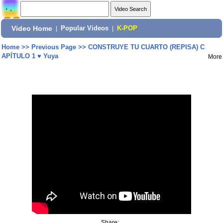
Video Home
|
Popular Videos
|
K-POP
Home
>>
Previous Page
>>
CONSTRUYE TU CUARTO (REPISA) C
APÍTULO 1 ♥ Yuya
More
Share: