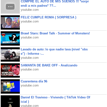
COMPRE EL AUTO DE MIS SUEÑOS !!! *sorpr
endi a mis padres* ??...
youtube.com
FELIZ CUMPLE ROMA ( SORPRESA )
youtube.com
Brawl Stars: Brawl Talk - Summer of Monsters!
youtube.com
Lavado de auto: lo que nadie lava (nivel "obs
e") - Informe -...
youtube.com
SAMANTA DE BAKE OFF - Analizando
youtube.com
Cuarentena día 96
youtube.com
Daniel El Travieso - Viviendo ( TikTok Video Of
icial )
youtube.com