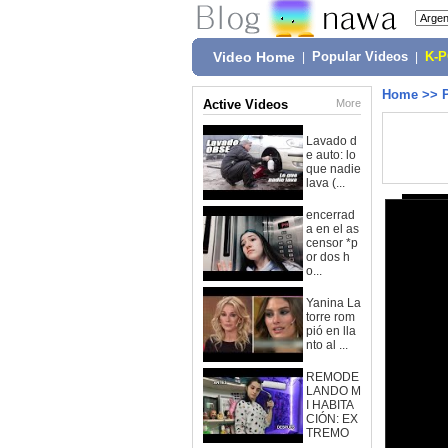
Video Home
|
Popular Videos
|
K-
Home
>>
Active Videos
More
Lavado d
e auto: lo
que nadie
lava (...
encerrad
a en el as
censor *p
or dos h
o...
Yanina La
torre rom
pió en lla
nto al ...
REMODE
LANDO M
I HABITA
CIÓN: EX
TREMO