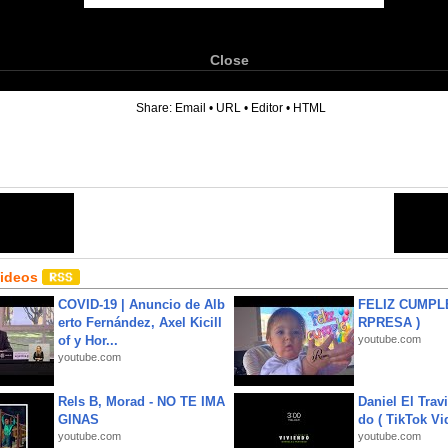
Close
6
Share:
Email
•
URL
•
Editor
•
HTML
Videos
COVID-19 | Anuncio de Alb
FELIZ CUMPL
erto Fernández, Axel Kicill
RPRESA )
of y Hor...
youtube.com
youtube.com
Rels B, Morad - NO TE IMA
Daniel El Trav
GINAS
do ( TikTok Vid
youtube.com
youtube.com