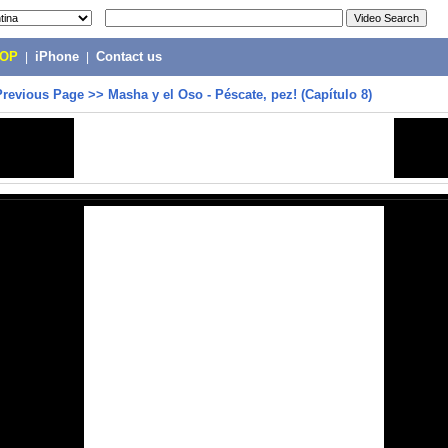
POP
|
iPhone
|
Contact us
Previous Page
>>
Masha y el Oso - Péscate, pez! (Capítulo 8)