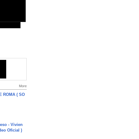
More
E ROMA ( SO
ieso - Vivien
eo Oficial )