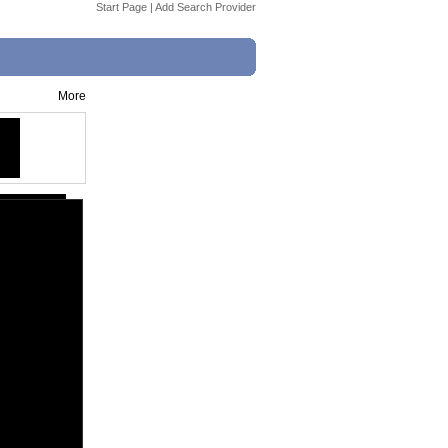
Start Page
|
Add Search Provider
More