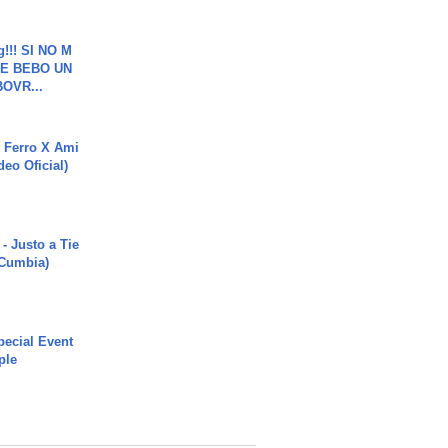
g!!! SI NO M
E BEBO UN
OVR...
 Ferro X Ami
deo Oficial)
- Justo a Tie
 Cumbia)
ecial Event
ple