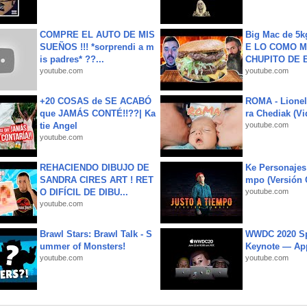
COMPRE EL AUTO DE MIS
Big Mac de 5k
SUEÑOS !!! *sorprendi a m
E LO COMO M
is padres* ??...
CHUPITO DE B
youtube.com
youtube.com
+20 COSAS de SE ACABÓ
ROMA - Lionel
que JAMÁS CONTÉ!!??| Ka
ra Chediak (Vi
tie Angel
youtube.com
youtube.com
REHACIENDO DIBUJO DE
Ke Personajes 
SANDRA CIRES ART ! RET
mpo (Versión
O DIFÍCIL DE DIBU...
youtube.com
youtube.com
Brawl Stars: Brawl Talk - S
WWDC 2020 Sp
ummer of Monsters!
Keynote — Ap
youtube.com
youtube.com