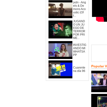
jxdn - Ang
els & De
mons Aco
ustic (Of
f...
JUGAND
O UN JU
EGO DE
TERROR
POR PRI
ME...
INVESTIG
ANDO MI
WHATSA
PP
Popular 
Cuarente
na día 96