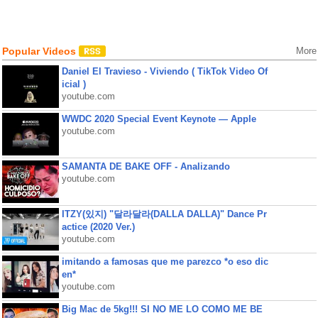
Popular Videos
More
Daniel El Travieso - Viviendo ( TikTok Video Of
icial )
youtube.com
WWDC 2020 Special Event Keynote — Apple
youtube.com
SAMANTA DE BAKE OFF - Analizando
youtube.com
ITZY(있지) "달라달라(DALLA DALLA)" Dance Pr
actice (2020 Ver.)
youtube.com
imitando a famosas que me parezco *o eso dic
en*
youtube.com
Big Mac de 5kg!!! SI NO ME LO COMO ME BE