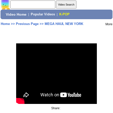
Video Home
|
Popular Videos
|
K-POP
Home
>>
Previous Page
>>
MEGA HAUL NEW YORK
More
Share: