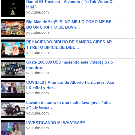
Daniel El Travieso - Viviendo ( TikTok Video Of
icial )
youtube.com
Big Mac de 5kg!!! SI NO ME LO COMO ME BE
BO UN CHUPITO DE BOVR...
youtube.com
REHACIENDO DIBUJO DE SANDRA CIRES AR
T ! RETO DIFÍCIL DE DIBU...
youtube.com
Gasté 100,000 USD haciendo este video! | Salo
mondrin
youtube.com
COVID-19 | Anuncio de Alberto Fernández, Axe
l Kicillof y Hor...
youtube.com
Lavado de auto: lo que nadie lava (nivel "obs
e") - Informe -...
youtube.com
INVESTIGANDO MI WHATSAPP
youtube.com