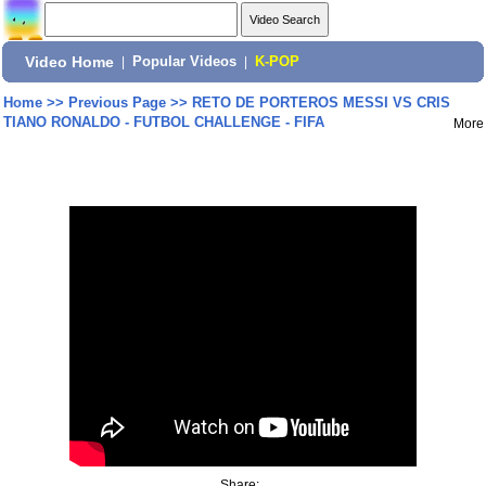
Video Home
|
Popular Videos
|
K-POP
Home
>>
Previous Page
>>
RETO DE PORTEROS MESSI VS CRIS
TIANO RONALDO - FUTBOL CHALLENGE - FIFA
More
Share: