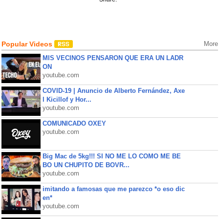
Popular Videos
More
MIS VECINOS PENSARON QUE ERA UN LADR
ON
youtube.com
COVID-19 | Anuncio de Alberto Fernández, Axe
l Kicillof y Hor...
youtube.com
COMUNICADO OXEY
youtube.com
Big Mac de 5kg!!! SI NO ME LO COMO ME BE
BO UN CHUPITO DE BOVR...
youtube.com
imitando a famosas que me parezco *o eso dic
en*
youtube.com