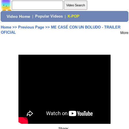
Video Home
|
Popular Videos
|
K-POP
Home
>>
Previous Page
>>
ME CASÉ CON UN BOLUDO - TRAILER
OFICIAL
More
Share: