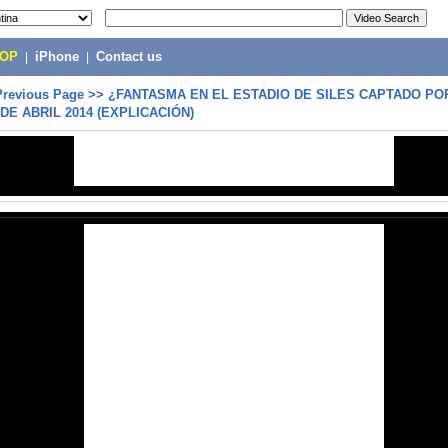
POP
|
iPhone
|
Contact us
Previous Page
>>
¿FANTASMA EN EL ESTADIO DE SILES CAPTADO PO
DE ABRIL 2014 (EXPLICACIÓN)