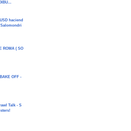
DIBU...
 USD haciend
| Salomondri
E ROMA ( SO
BAKE OFF -
rawl Talk - S
sters!