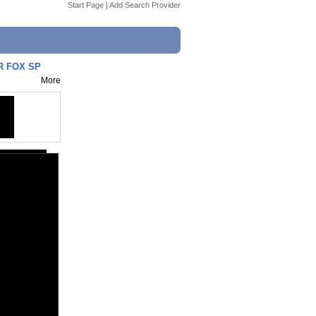
Start Page
|
Add Search Provider
R FOX SP
More