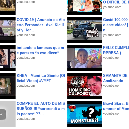
youtube.com
O DIFÍCIL DE 
youtube.com
COVID-19 | Anuncio de Alb
Gasté 100,000
erto Fernández, Axel Kicill
o este video! 
of y Hor...
n
youtube.com
youtube.com
imitando a famosas que m
FELIZ CUMPL
e parezco *o eso dicen*
RPRESA )
youtube.com
youtube.com
KHEA - Mami Lo Siento (Of
SAMANTA DE 
ficial Video) #VYFT
Analizando
youtube.com
youtube.com
COMPRE EL AUTO DE MIS
Brawl Stars: B
SUEÑOS !!! *sorprendi a m
ummer of Mon
is padres* ??...
youtube.com
youtube.com