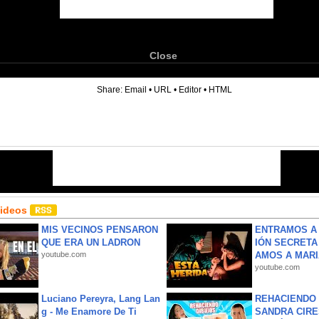
Close
6
Share:
Email
•
URL
•
Editor
•
HTML
Videos
MIS VECINOS PENSARON
ENTRAMOS A 
QUE ERA UN LADRON
IÓN SECRETA
youtube.com
AMOS A MARIA
youtube.com
Luciano Pereyra, Lang Lan
REHACIENDO 
g - Me Enamore De Ti
SANDRA CIRE