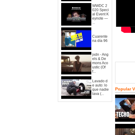
WWDC 2
020 Speci
al Event K
eynote —
...
Cuarente
na día 96
jxdn - Ang
els & De
mons Aco
ustic (Of
f...
Lavado d
e auto: lo
Popular 
que nadie
lava (...