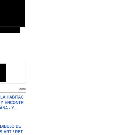
More
LA HABITAC
 Y ENCONTR
NA - Y...
DIBUJO DE
S ART ! RET