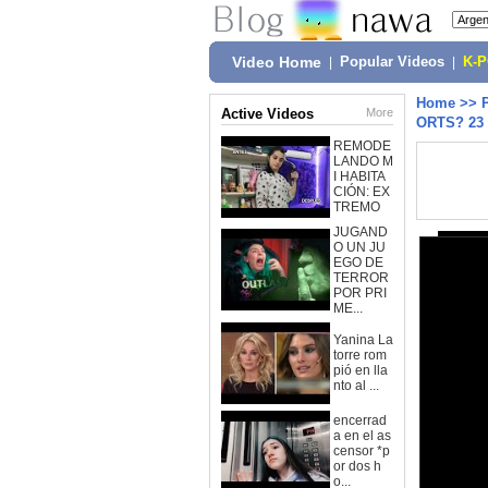
Video Home
|
Popular Videos
|
K-
Home
>>
Active Videos
More
ORTS? 23 
REMODE
LANDO M
I HABITA
CIÓN: EX
TREMO
JUGAND
O UN JU
EGO DE
TERROR
POR PRI
ME...
Yanina La
torre rom
pió en lla
nto al ...
encerrad
a en el as
censor *p
or dos h
o...