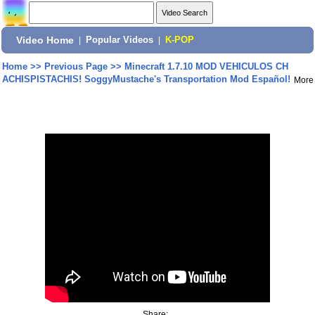
Video Home
|
Popular Videos
|
K-POP
Home
>>
Previous Page
>>
Minecraft 1.7.10 MOD VEHICULOS CH
ACHISPISTACHIS! SoggyMustache's Transportation Mod Español!
More
Share: