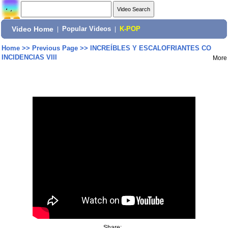
Video Home
|
Popular Videos
|
K-POP
Home
>>
Previous Page
>>
INCREÍBLES Y ESCALOFRIANTES CO
INCIDENCIAS VIII
More
Share: