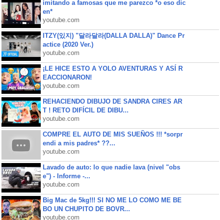
imitando a famosas que me parezco *o eso dic
en*
youtube.com
ITZY(있지) "달라달라(DALLA DALLA)" Dance Pr
actice (2020 Ver.)
youtube.com
¡LE HICE ESTO A YOLO AVENTURAS Y ASÍ R
EACCIONARON!
youtube.com
REHACIENDO DIBUJO DE SANDRA CIRES AR
T ! RETO DIFÍCIL DE DIBU...
youtube.com
COMPRE EL AUTO DE MIS SUEÑOS !!! *sorpr
endi a mis padres* ??...
youtube.com
Lavado de auto: lo que nadie lava (nivel "obs
e") - Informe -...
youtube.com
Big Mac de 5kg!!! SI NO ME LO COMO ME BE
BO UN CHUPITO DE BOVR...
youtube.com