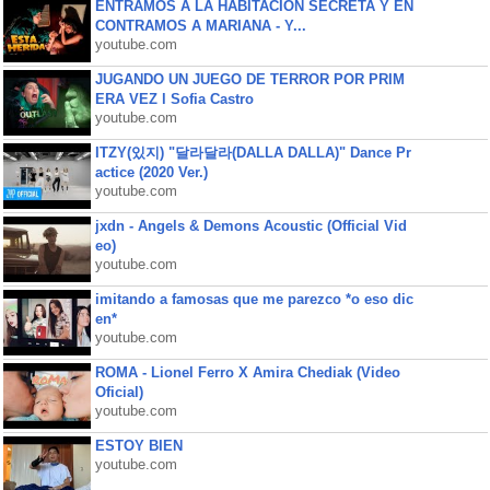
ENTRAMOS A LA HABITACIÓN SECRETA Y EN
CONTRAMOS A MARIANA - Y...
youtube.com
JUGANDO UN JUEGO DE TERROR POR PRIM
ERA VEZ l Sofia Castro
youtube.com
ITZY(있지) "달라달라(DALLA DALLA)" Dance Pr
actice (2020 Ver.)
youtube.com
jxdn - Angels & Demons Acoustic (Official Vid
eo)
youtube.com
imitando a famosas que me parezco *o eso dic
en*
youtube.com
ROMA - Lionel Ferro X Amira Chediak (Video
Oficial)
youtube.com
ESTOY BIEN
youtube.com