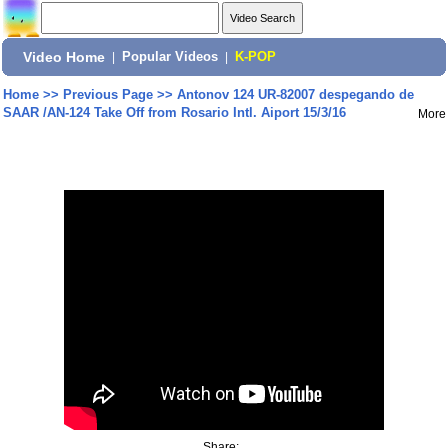
Video Home
|
Popular Videos
|
K-POP
Home
>>
Previous Page
>>
Antonov 124 UR-82007 despegando de
SAAR /AN-124 Take Off from Rosario Intl. Aiport 15/3/16
More
Share: