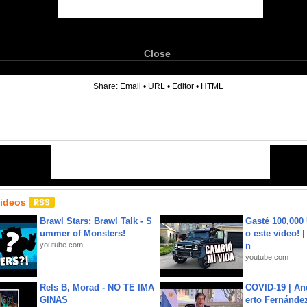
Close
6
Share:
Email
•
URL
•
Editor
•
HTML
Videos
Brawl Stars: Brawl Talk - S
Gasté 100,000
ummer of Monsters!
o este video! 
youtube.com
n
youtube.com
Rels B, Morad - NO TE IMA
COVID-19 | An
GINAS
erto Fernández