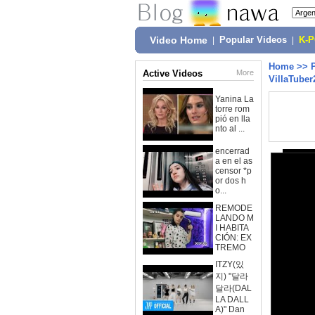
Video Home
|
Popular Videos
|
K-
Home
>>
Active Videos
More
VillaTuber
Yanina La
torre rom
pió en lla
nto al ...
encerrad
a en el as
censor *p
or dos h
o...
REMODE
LANDO M
I HABITA
CIÓN: EX
TREMO
ITZY(있
지) "달라
달라(DAL
LA DALL
A)" Dan