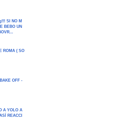
g!!! SI NO M
E BEBO UN
OVR...
E ROMA ( SO
BAKE OFF -
O A YOLO A
ASÍ REACCI