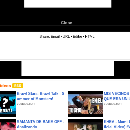
Close
6
Share:
Email
•
URL
•
Editor
•
HTML
Videos
Brawl Stars: Brawl Talk - S
MIS VECINO
ummer of Monsters!
QUE ERA UN 
youtube.com
youtube.com
SAMANTA DE BAKE OFF -
KHEA - Mami L
Analizando
ficial Video) 