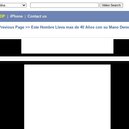
POP
|
iPhone
|
Contact us
Previous Page
>>
Este Hombre Lleva mas de 40 Años con su Mano Dere