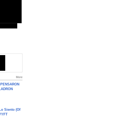
More
S PENSARON
LADRON
o Siento (Of
#VYFT