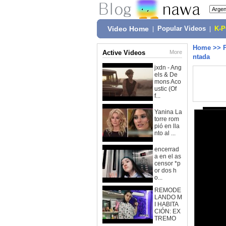
Video Home
|
Popular Videos
|
K-
Home
>>
Active Videos
More
ntada
jxdn - Ang
els & De
mons Aco
ustic (Of
f...
Yanina La
torre rom
pió en lla
nto al ...
encerrad
a en el as
censor *p
or dos h
o...
REMODE
LANDO M
I HABITA
CIÓN: EX
TREMO