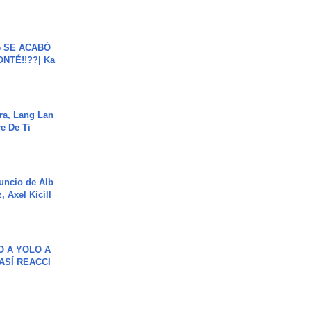
e SE ACABÓ
NTÉ!!??| Ka
ra, Lang Lan
e De Ti
uncio de Alb
, Axel Kicill
O A YOLO A
ASÍ REACCI