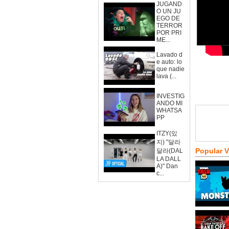
JUGAND
O UN JU
EGO DE
TERROR
POR PRI
ME...
Lavado d
e auto: lo
que nadie
lava (...
INVESTIG
ANDO MI
WHATSA
PP
ITZY(있
지) "달라
Popular 
달라(DAL
LA DALL
A)" Dan
c...