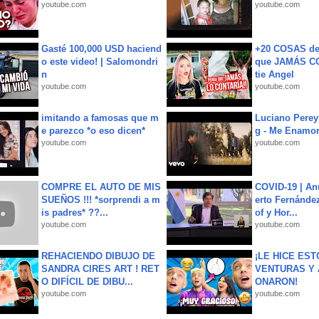
youtube.com
youtube.com
Gasté 100,000 USD haciend
+20 COSAS d
o este video! | Salomondri
que JAMÁS CO
n
tie Angel
youtube.com
youtube.com
imitando a famosas que m
Luciano Perey
e parezco *o eso dicen*
g - Me Enamor
youtube.com
youtube.com
COMPRE EL AUTO DE MIS
COVID-19 | An
SUEÑOS !!! *sorprendi a m
erto Fernández
is padres* ??...
of y Hor...
youtube.com
youtube.com
REHACIENDO DIBUJO DE
¡LE HICE EST
SANDRA CIRES ART ! RET
VENTURAS Y 
O DIFÍCIL DE DIBU...
ONARON!
youtube.com
youtube.com