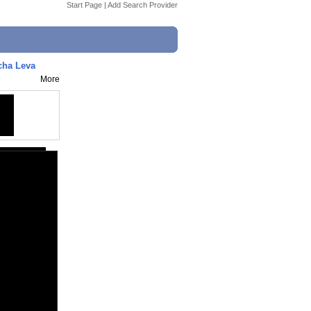
Start Page
|
Add Search Provider
cha Leva
More