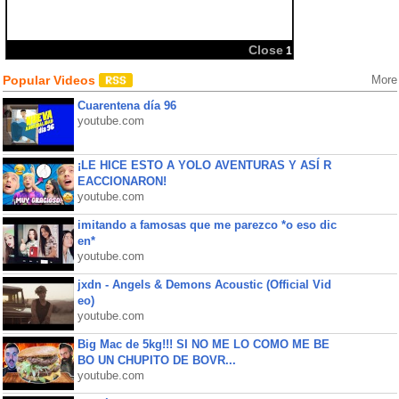
Close
1
Popular Videos
More
Cuarentena día 96
youtube.com
¡LE HICE ESTO A YOLO AVENTURAS Y ASÍ R
EACCIONARON!
youtube.com
imitando a famosas que me parezco *o eso dic
en*
youtube.com
jxdn - Angels & Demons Acoustic (Official Vid
eo)
youtube.com
Big Mac de 5kg!!! SI NO ME LO COMO ME BE
BO UN CHUPITO DE BOVR...
youtube.com