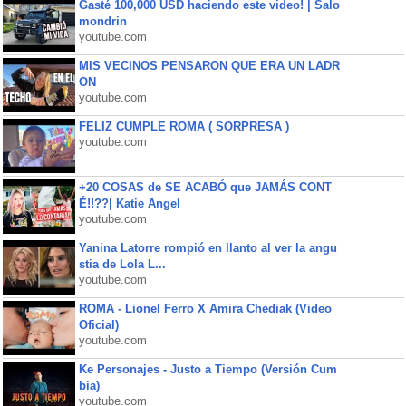
Gasté 100,000 USD haciendo este video! | Salo
mondrin
youtube.com
MIS VECINOS PENSARON QUE ERA UN LADR
ON
youtube.com
FELIZ CUMPLE ROMA ( SORPRESA )
youtube.com
+20 COSAS de SE ACABÓ que JAMÁS CONT
É!!??| Katie Angel
youtube.com
Yanina Latorre rompió en llanto al ver la angu
stia de Lola L...
youtube.com
ROMA - Lionel Ferro X Amira Chediak (Video
Oficial)
youtube.com
Ke Personajes - Justo a Tiempo (Versión Cum
bia)
youtube.com