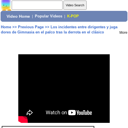
Video Home
|
Popular Videos
|
K-POP
Home
>>
Previous Page
>>
Los incidentes entre dirigentes y juga
dores de Gimnasia en el palco tras la derrota en el clásico
More
Share: