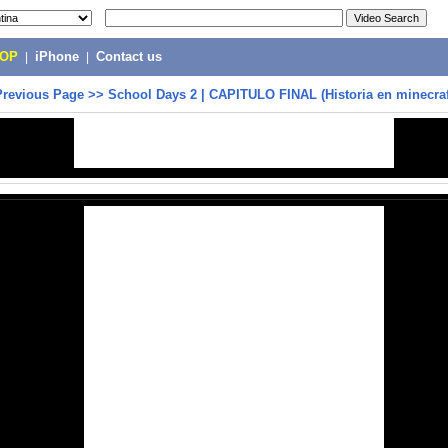
POP
|
iPhone
|
Contact us
Previous Page
>>
School Days 2 | CAPITULO FINAL (Historia en minecraft