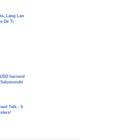
ra, Lang Lan
e De Ti
 USD haciend
| Salomondri
rawl Talk - S
sters!