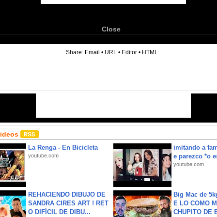
Close
6
Share:
Email
•
URL
•
Editor
•
HTML
Videos
La Renga - En Bicicleta
imitando a fa
youtube.com
e parezco *o e
youtube.com
REHACIENDO DIBUJO DE
Big Mac de 5k
SANDRA CIRES ART ! RET
E LO COMO M
O DIFÍCIL DE DIBU...
CHUPITO DE B