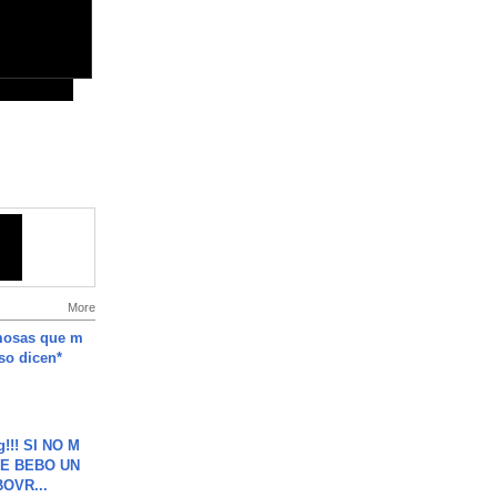
More
mosas que m
so dicen*
g!!! SI NO M
E BEBO UN
OVR...