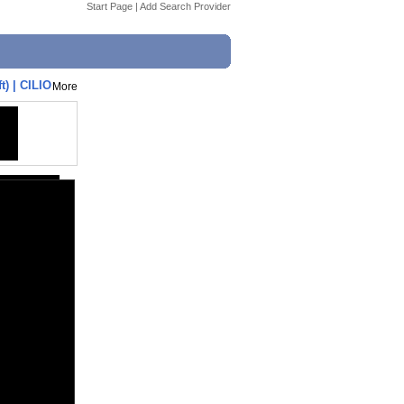
Start Page
|
Add Search Provider
) | CILIO
More