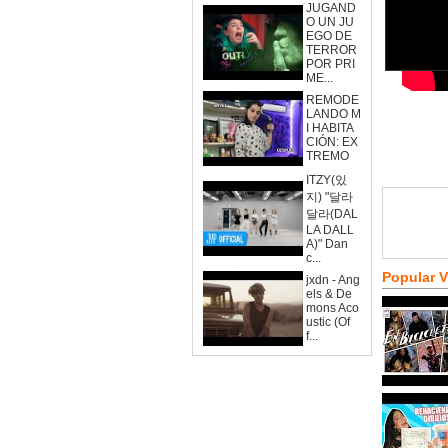
JUGAND
O UN JU
EGO DE
TERROR
POR PRI
ME...
REMODE
LANDO M
I HABITA
CIÓN: EX
TREMO
ITZY(있
지) "달라
달라(DAL
LA DALL
A)" Dan
c...
Popular 
jxdn - Ang
els & De
mons Aco
ustic (Of
f...