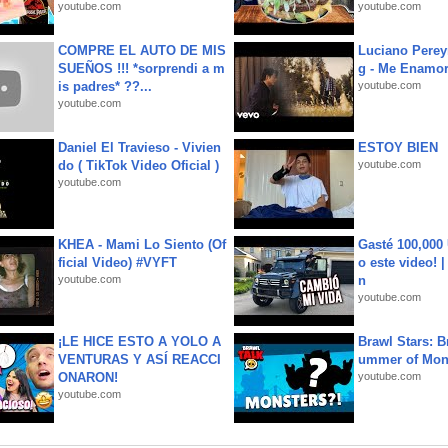
youtube.com
youtube.com
COMPRE EL AUTO DE MIS
Luciano Perey
SUEÑOS !!! *sorprendi a m
g - Me Enamor
is padres* ??...
youtube.com
youtube.com
Daniel El Travieso - Vivien
ESTOY BIEN
do ( TikTok Video Oficial )
youtube.com
youtube.com
KHEA - Mami Lo Siento (Of
Gasté 100,000
ficial Video) #VYFT
o este video! 
youtube.com
n
youtube.com
¡LE HICE ESTO A YOLO A
Brawl Stars: B
VENTURAS Y ASÍ REACCI
ummer of Mon
ONARON!
youtube.com
youtube.com