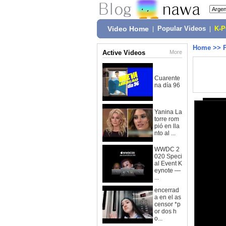
Video Home
|
Popular Videos
|
K-
Home
>>
Active Videos
More
Cuarente
na día 96
Yanina La
torre rom
pió en lla
nto al ...
WWDC 2
020 Speci
al Event K
eynote —
...
encerrad
a en el as
censor *p
or dos h
o...