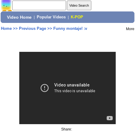
Video Home
|
Popular Videos
|
K-POP
Home
>>
Previous Page
>>
Funny montaje! :v
More
Share: