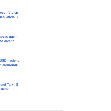
ieso - Vivien
eo Oficial )
mosas que m
so dicen*
 USD haciend
| Salomondri
rawl Talk - S
sters!