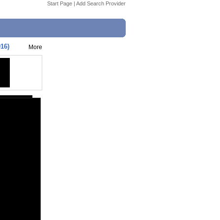
Start Page
|
Add Search Provider
16)
More