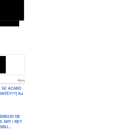
More
e SE ACABÓ
NTÉ!!??| Ka
DIBUJO DE
S ART ! RET
DIBU...