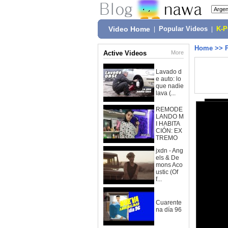
Video Home
|
Popular Videos
|
K-
Home
>>
Active Videos
More
Lavado d
e auto: lo
que nadie
lava (...
REMODE
LANDO M
I HABITA
CIÓN: EX
TREMO
jxdn - Ang
els & De
mons Aco
ustic (Of
f...
Cuarente
na día 96