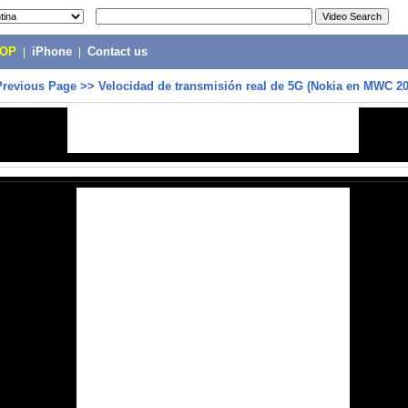
POP
|
iPhone
|
Contact us
Previous Page
>>
Velocidad de transmisión real de 5G (Nokia en MWC 20