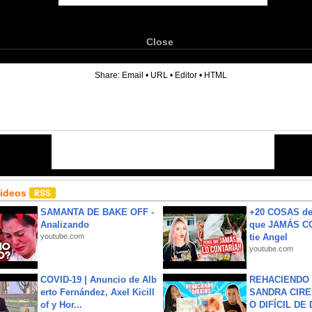
Close
6
Share:
Email
•
URL
•
Editor
•
HTML
Videos
SAMANTA DE BAKE OFF -
+20 COSAS d
Analizando
que JAMÁS CO
youtube.com
tie Angel
youtube.com
COVID-19 | Anuncio de Alb
REHACIENDO 
erto Fernández, Axel Kicill
SANDRA CIRE
of y Hor...
O DIFÍCIL DE 