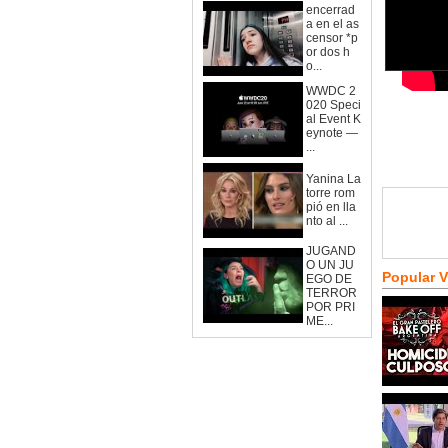
encerrad
a en el as
censor *p
or dos h
o...
WWDC 2
020 Speci
al Event K
eynote —
...
Yanina La
torre rom
pió en lla
nto al ...
JUGAND
O UN JU
Popular 
EGO DE
TERROR
POR PRI
ME...