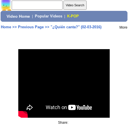
Video Home
|
Popular Videos
|
K-POP
Home
>>
Previous Page
>>
"¿Quién canta?" (02-03-2016)
More
Share: