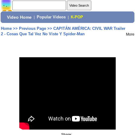
Video Home
|
Popular Videos
|
K-POP
Home
>>
Previous Page
>>
CAPITÁN AMÉRICA: CIVIL WAR Trailer
2 - Cosas Que Tal Vez No Viste Y Spider-Man
More
Share: