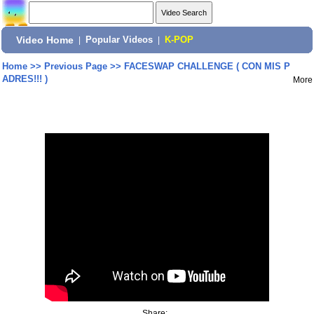
Video Home
|
Popular Videos
|
K-POP
Home
>>
Previous Page
>>
FACESWAP CHALLENGE ( CON MIS P
ADRES!!! )
More
Share: