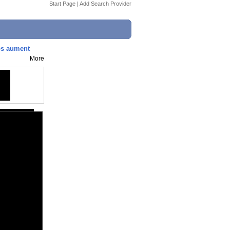
Start Page
|
Add Search Provider
los aument
More