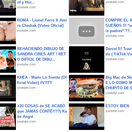
of y Hor...
youtube.com
youtube.com
ROMA - Lionel Ferro X Ami
COMPRE EL A
ra Chediak (Video Oficial)
SUEÑOS !!! *s
youtube.com
is padres* ??..
youtube.com
REHACIENDO DIBUJO DE
Daniel El Trav
SANDRA CIRES ART ! RET
do ( TikTok Vid
O DIFÍCIL DE DIBU...
youtube.com
youtube.com
KHEA - Mami Lo Siento (Of
Big Mac de 5k
ficial Video) #VYFT
E LO COMO M
youtube.com
CHUPITO DE B
youtube.com
+20 COSAS de SE ACABÓ
ESTOY BIEN
que JAMÁS CONTÉ!!??| Ka
youtube.com
tie Angel
youtube.com