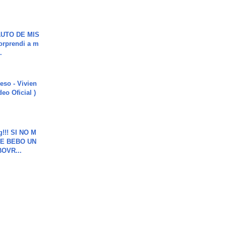
UTO DE MIS
orprendi a m
.
ieso - Vivien
eo Oficial )
g!!! SI NO M
E BEBO UN
OVR...