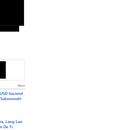
More
 USD haciend
| Salomondri
ra, Lang Lan
e De Ti