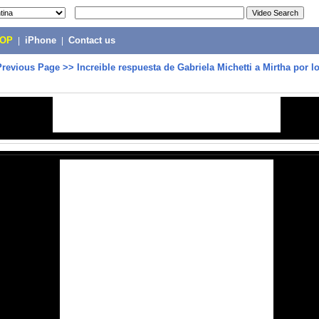
POP
|
iPhone
|
Contact us
Previous Page
>>
Increible respuesta de Gabriela Michetti a Mirtha por 