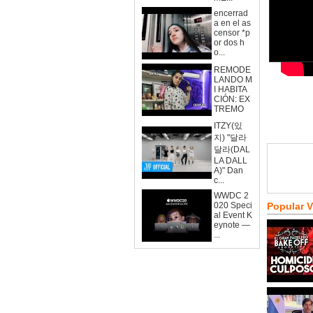
encerrad
a en el as
censor *p
or dos h
o...
REMODE
LANDO M
I HABITA
CIÓN: EX
TREMO
ITZY(있
지) "달라
달라(DAL
LA DALL
A)" Dan
c...
WWDC 2
020 Speci
Popular 
al Event K
eynote —
...