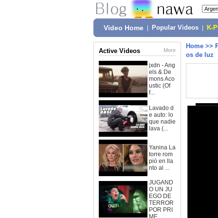
Video Home
|
Popular Videos
|
K-
Home
>>
Active Videos
More
os de luz
jxdn - Ang
els & De
mons Aco
ustic (Of
f...
Lavado d
e auto: lo
que nadie
lava (...
Yanina La
torre rom
pió en lla
nto al ...
JUGAND
O UN JU
EGO DE
TERROR
POR PRI
ME...