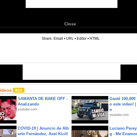
Close
6
Share:
Email
•
URL
•
Editor
•
HTML
Videos
SAMANTA DE BAKE OFF -
Gasté 100,000
Analizando
o este video! 
youtube.com
n
youtube.com
COVID-19 | Anuncio de Alb
Luciano Perey
erto Fernández, Axel Kicill
g - Me Enamor