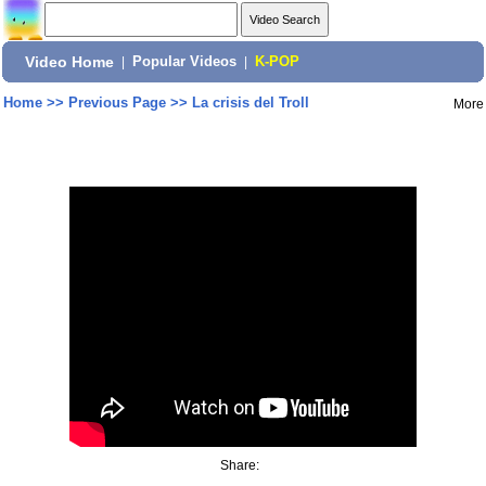
Video Home
|
Popular Videos
|
K-POP
Home
>>
Previous Page
>>
La crisis del Troll
More
Share: