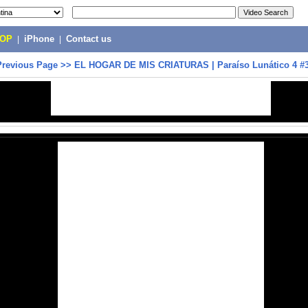
POP
|
iPhone
|
Contact us
Previous Page
>>
EL HOGAR DE MIS CRIATURAS | Paraíso Lunático 4 #