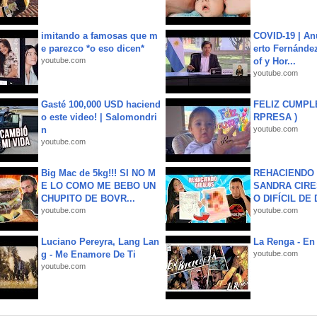
imitando a famosas que m
COVID-19 | An
e parezco *o eso dicen*
erto Fernández
youtube.com
of y Hor...
youtube.com
Gasté 100,000 USD haciend
FELIZ CUMPL
o este video! | Salomondri
RPRESA )
n
youtube.com
youtube.com
Big Mac de 5kg!!! SI NO M
REHACIENDO 
E LO COMO ME BEBO UN
SANDRA CIRE
CHUPITO DE BOVR...
O DIFÍCIL DE 
youtube.com
youtube.com
Luciano Pereyra, Lang Lan
La Renga - En 
g - Me Enamore De Ti
youtube.com
youtube.com