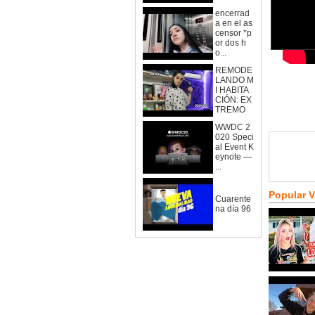
encerrad
a en el as
censor *p
or dos h
o...
REMODE
LANDO M
I HABITA
CIÓN: EX
TREMO
WWDC 2
020 Speci
al Event K
eynote —
...
Popular 
Cuarente
na día 96