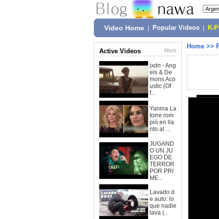
Video Home
|
Popular Videos
|
K-
Home
>>
Active Videos
More
jxdn - Ang
els & De
mons Aco
ustic (Of
f...
Yanina La
torre rom
pió en lla
nto al ...
JUGAND
O UN JU
EGO DE
TERROR
POR PRI
ME...
Lavado d
e auto: lo
que nadie
lava (...