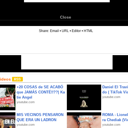
Close
6
Share:
Email
•
URL
•
Editor
•
HTML
Videos
+20 COSAS de SE ACABÓ
Daniel El Trav
que JAMÁS CONTÉ!!??| Ka
do ( TikTok Vid
tie Angel
youtube.com
youtube.com
MIS VECINOS PENSARON
ROMA - Lionel
QUE ERA UN LADRON
ra Chediak (Vi
youtube.com
youtube.com