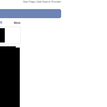
Start Page
|
Add Search Provider
35
More