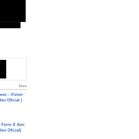
More
ieso - Vivien
eo Oficial )
 Ferro X Ami
deo Oficial)