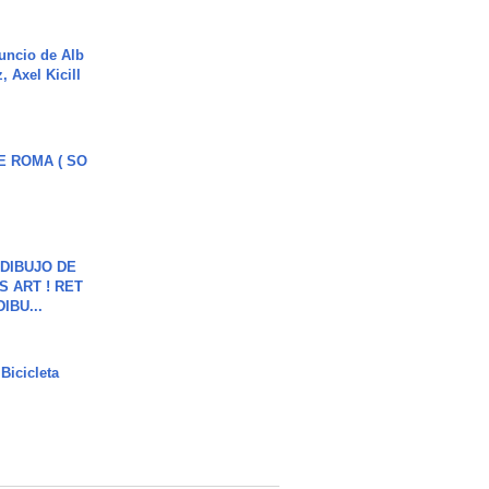
uncio de Alb
, Axel Kicill
E ROMA ( SO
DIBUJO DE
S ART ! RET
DIBU...
Bicicleta