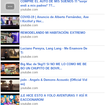
COMPRE EL AUTO DE MIS SUEÑOS !!! *sorpr
endi a mis padres* ??...
youtube.com
COVID-19 | Anuncio de Alberto Fernández, Axe
l Kicillof y Hor...
youtube.com
REMODELANDO MI HABITACIÓN: EXTREMO
youtube.com
Luciano Pereyra, Lang Lang - Me Enamore De
Ti
youtube.com
Big Mac de 5kg!!! SI NO ME LO COMO ME BE
BO UN CHUPITO DE BOVR...
youtube.com
jxdn - Angels & Demons Acoustic (Official Vid
eo)
youtube.com
¡LE HICE ESTO A YOLO AVENTURAS Y ASÍ R
EACCIONARON!
youtube.com