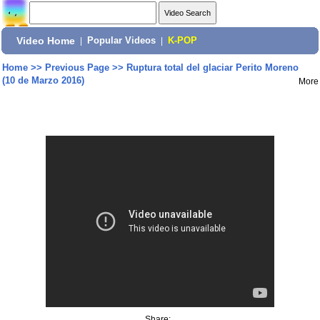
Video Home
|
Popular Videos
|
K-POP
Home
>>
Previous Page
>>
Ruptura total del glaciar Perito Moreno
(10 de Marzo 2016)
More
Share: