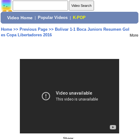
Video Home
|
Popular Videos
|
K-POP
Home
>>
Previous Page
>>
Bolivar 1-1 Boca Juniors Resumen Gol
es Copa Libertadores 2016
More
Share: