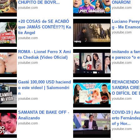
CHUPITO DE BOVR...
ONARON!
youtube.com
youtube.com
+20 COSAS de SE ACABÓ
Luciano Perey
que JAMÁS CONTÉ!!??| Ka
g - Me Enamor
tie Angel
youtube.com
youtube.com
ROMA - Lionel Ferro X Ami
imitando a fa
ra Chediak (Video Oficial)
e parezco *o e
youtube.com
youtube.com
Gasté 100,000 USD haciend
REHACIENDO 
o este video! | Salomondri
SANDRA CIRE
n
O DIFÍCIL DE 
youtube.com
youtube.com
SAMANTA DE BAKE OFF -
COVID-19 | An
Analizando
erto Fernández
youtube.com
of y Hor...
youtube.com