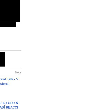
More
rawl Talk - S
sters!
O A YOLO A
ASÍ REACCI