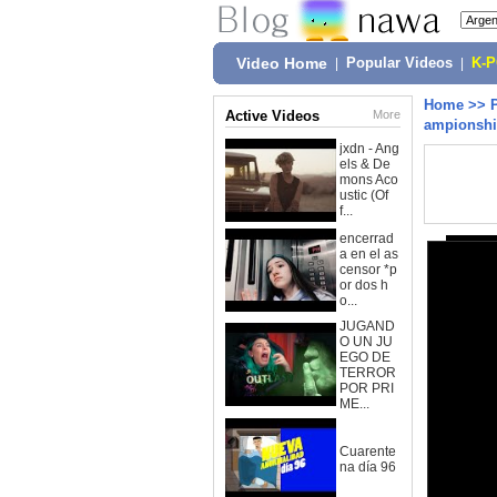
Video Home
|
Popular Videos
|
K-
Home
>>
Active Videos
More
ampionshi
jxdn - Ang
els & De
mons Aco
ustic (Of
f...
encerrad
a en el as
censor *p
or dos h
o...
JUGAND
O UN JU
EGO DE
TERROR
POR PRI
ME...
Cuarente
na día 96