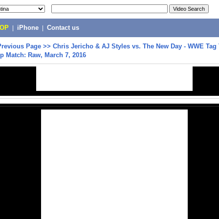
POP
|
iPhone
|
Contact us
Previous Page
>>
Chris Jericho & AJ Styles vs. The New Day - WWE Tag
p Match: Raw, March 7, 2016