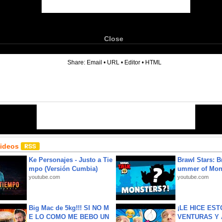
Close
6
Share:
Email
•
URL
•
Editor
•
HTML
Videos
Ke Personajes - Justo a Tie
Brawl Stars: B
mpo (Versión Cumbia)
ummer of Mon
youtube.com
youtube.com
Big Mac de 5kg!!! SI NO M
¡LE HICE EST
E LO COMO ME BEBO UN
VENTURAS Y 