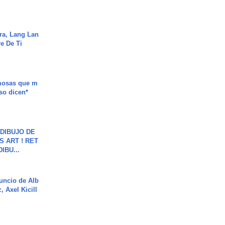
ra, Lang Lan
e De Ti
mosas que m
so dicen*
DIBUJO DE
S ART ! RET
DIBU...
uncio de Alb
, Axel Kicill