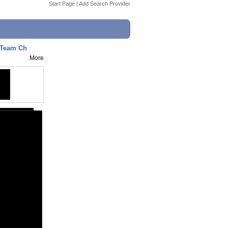
Start Page
|
Add Search Provider
 Team Ch
More