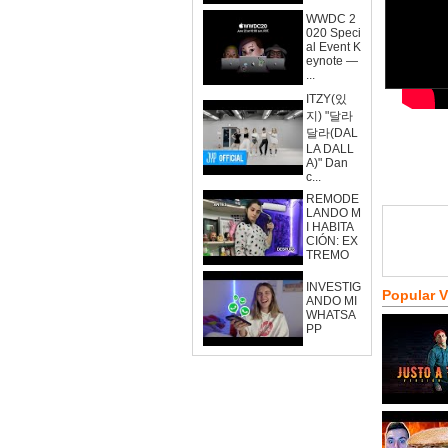
WWDC 2
020 Speci
al Event K
eynote —
...
ITZY(있
지) "달라
달라(DAL
LA DALL
A)" Dan
c...
REMODE
LANDO M
I HABITA
CIÓN: EX
TREMO
INVESTIG
Popular 
ANDO MI
WHATSA
PP