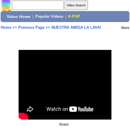
Video Home
|
Popular Videos
|
K-POP
Home
>>
Previous Page
>>
NUESTRA AMIGA LA LAVA!
More
Share: