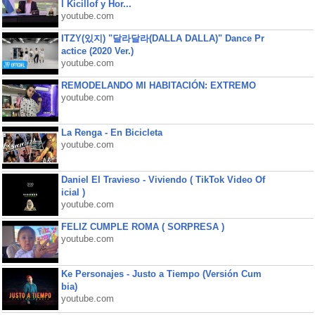
l Kicillof y Hor...
youtube.com
ITZY(있지) "달라달라(DALLA DALLA)" Dance Pr
actice (2020 Ver.)
youtube.com
REMODELANDO MI HABITACIÓN: EXTREMO
youtube.com
La Renga - En Bicicleta
youtube.com
Daniel El Travieso - Viviendo ( TikTok Video Of
icial )
youtube.com
FELIZ CUMPLE ROMA ( SORPRESA )
youtube.com
Ke Personajes - Justo a Tiempo (Versión Cum
bia)
youtube.com