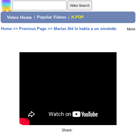
Video Home
|
Popular Videos
|
K-POP
Home
>>
Previous Page
>>
Marías Alé le habla a un omelette
More
Share: