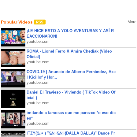
Popular Videos
More
¡LE HICE ESTO A YOLO AVENTURAS Y ASÍ R
EACCIONARON!
youtube.com
ROMA - Lionel Ferro X Amira Chediak (Video
Oficial)
youtube.com
COVID-19 | Anuncio de Alberto Fernández, Axe
l Kicillof y Hor...
youtube.com
Daniel El Travieso - Viviendo ( TikTok Video Of
icial )
youtube.com
imitando a famosas que me parezco *o eso dic
en*
youtube.com
ITZY(있지) "달라달라(DALLA DALLA)" Dance Pr