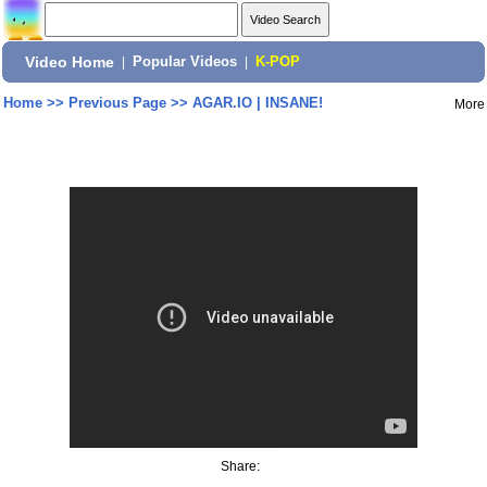
Video Home
|
Popular Videos
|
K-POP
Home
>>
Previous Page
>>
AGAR.IO | INSANE!
More
Share: