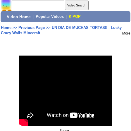
Video Home
|
Popular Videos
|
K-POP
Home
>>
Previous Page
>>
UN DIA DE MUCHAS TORTAS!! - Lucky
Crazy Walls Minecraft
More
Share: