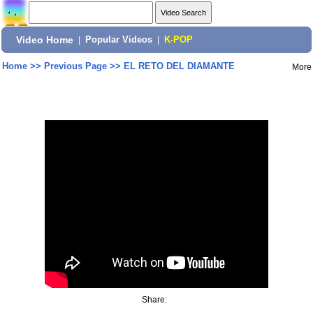
Video Home
|
Popular Videos
|
K-POP
Home
>>
Previous Page
>>
EL RETO DEL DIAMANTE
More
Share: