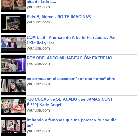
stia de Lola L...
youtube.com
Rels B, Morad - NO TE IMAGINAS
youtube.com
COVID-19 | Anuncio de Alberto Fernández, Axe
l Kicillof y Hor...
youtube.com
REMODELANDO MI HABITACIÓN: EXTREMO
youtube.com
encerrada en el ascensor *por dos horas* ahre
youtube.com
+20 COSAS de SE ACABÓ que JAMÁS CONT
É!!??| Katie Angel
youtube.com
imitando a famosas que me parezco *o eso dic
en*
youtube.com