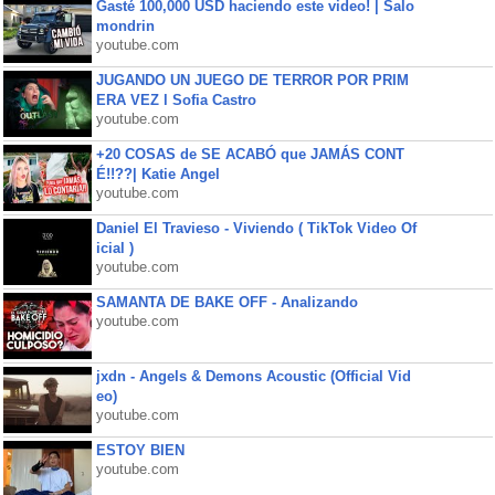
Gasté 100,000 USD haciendo este video! | Salo
mondrin
youtube.com
JUGANDO UN JUEGO DE TERROR POR PRIM
ERA VEZ l Sofia Castro
youtube.com
+20 COSAS de SE ACABÓ que JAMÁS CONT
É!!??| Katie Angel
youtube.com
Daniel El Travieso - Viviendo ( TikTok Video Of
icial )
youtube.com
SAMANTA DE BAKE OFF - Analizando
youtube.com
jxdn - Angels & Demons Acoustic (Official Vid
eo)
youtube.com
ESTOY BIEN
youtube.com