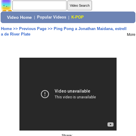
Video Home
|
Popular Videos
|
K-POP
Home
>>
Previous Page
>>
Ping Pong a Jonathan Maidana, estrell
a de River Plate
More
Share: