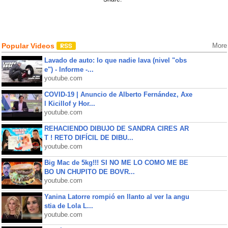
Popular Videos
More
Lavado de auto: lo que nadie lava (nivel "obs
e") - Informe -...
youtube.com
COVID-19 | Anuncio de Alberto Fernández, Axe
l Kicillof y Hor...
youtube.com
REHACIENDO DIBUJO DE SANDRA CIRES AR
T ! RETO DIFÍCIL DE DIBU...
youtube.com
Big Mac de 5kg!!! SI NO ME LO COMO ME BE
BO UN CHUPITO DE BOVR...
youtube.com
Yanina Latorre rompió en llanto al ver la angu
stia de Lola L...
youtube.com