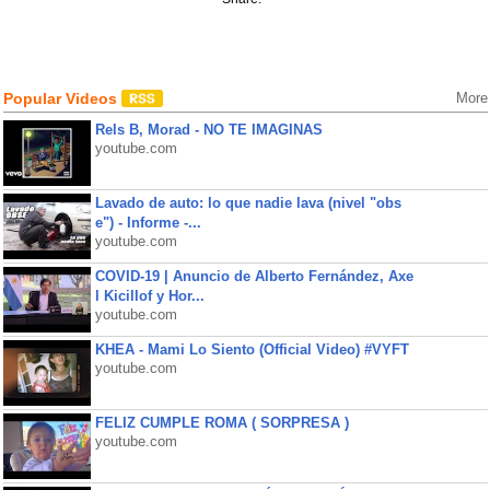
Popular Videos
More
Rels B, Morad - NO TE IMAGINAS
youtube.com
Lavado de auto: lo que nadie lava (nivel "obs
e") - Informe -...
youtube.com
COVID-19 | Anuncio de Alberto Fernández, Axe
l Kicillof y Hor...
youtube.com
KHEA - Mami Lo Siento (Official Video) #VYFT
youtube.com
FELIZ CUMPLE ROMA ( SORPRESA )
youtube.com