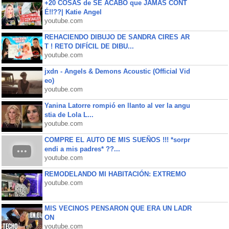
+20 COSAS de SE ACABÓ que JAMÁS CONT
É!!??| Katie Angel
youtube.com
REHACIENDO DIBUJO DE SANDRA CIRES AR
T ! RETO DIFÍCIL DE DIBU...
youtube.com
jxdn - Angels & Demons Acoustic (Official Vid
eo)
youtube.com
Yanina Latorre rompió en llanto al ver la angu
stia de Lola L...
youtube.com
COMPRE EL AUTO DE MIS SUEÑOS !!! *sorpr
endi a mis padres* ??...
youtube.com
REMODELANDO MI HABITACIÓN: EXTREMO
youtube.com
MIS VECINOS PENSARON QUE ERA UN LADR
ON
youtube.com