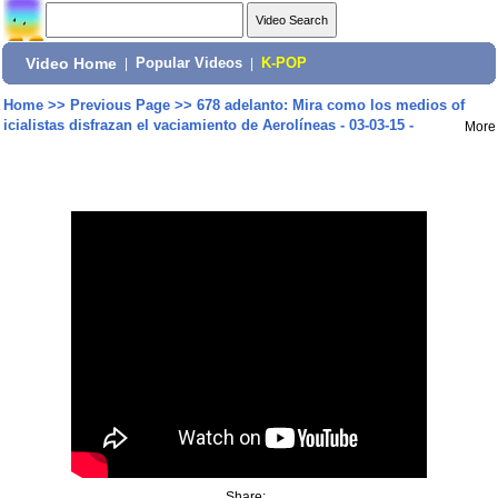
Video Home
|
Popular Videos
|
K-POP
Home
>>
Previous Page
>>
678 adelanto: Mira como los medios of
icialistas disfrazan el vaciamiento de Aerolíneas - 03-03-15 -
More
Share: