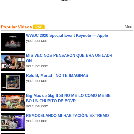
Popular Videos
More
WWDC 2020 Special Event Keynote — Apple
youtube.com
MIS VECINOS PENSARON QUE ERA UN LADR
ON
youtube.com
Rels B, Morad - NO TE IMAGINAS
youtube.com
Big Mac de 5kg!!! SI NO ME LO COMO ME BE
BO UN CHUPITO DE BOVR...
youtube.com
REMODELANDO MI HABITACIÓN: EXTREMO
youtube.com