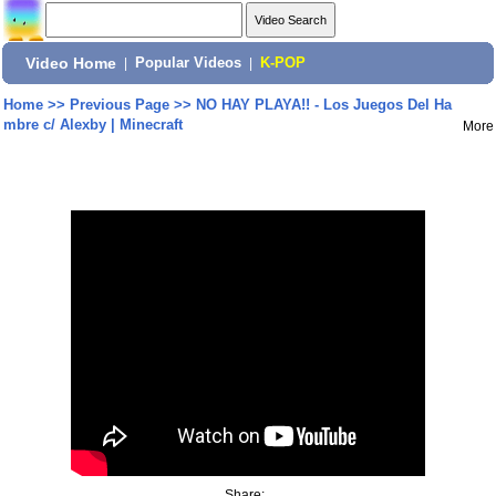
Video Home
|
Popular Videos
|
K-POP
Home
>>
Previous Page
>>
NO HAY PLAYA!! - Los Juegos Del Ha
mbre c/ Alexby | Minecraft
More
Share: