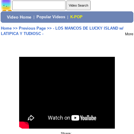
Video Home
|
Popular Videos
|
K-POP
Home
>>
Previous Page
>>
- LOS MANCOS DE LUCKY ISLAND w/
LATIPICA Y TUDIOSC -
More
Share: