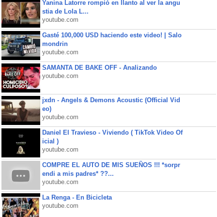
Yanina Latorre rompió en llanto al ver la angu
stia de Lola L...
youtube.com
Gasté 100,000 USD haciendo este video! | Salo
mondrin
youtube.com
SAMANTA DE BAKE OFF - Analizando
youtube.com
jxdn - Angels & Demons Acoustic (Official Vid
eo)
youtube.com
Daniel El Travieso - Viviendo ( TikTok Video Of
icial )
youtube.com
COMPRE EL AUTO DE MIS SUEÑOS !!! *sorpr
endi a mis padres* ??...
youtube.com
La Renga - En Bicicleta
youtube.com