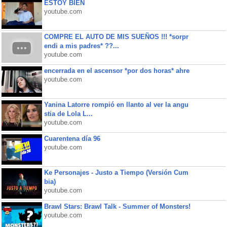
ESTOY BIEN
youtube.com
COMPRE EL AUTO DE MIS SUEÑOS !!! *sorpr
endi a mis padres* ??...
youtube.com
encerrada en el ascensor *por dos horas* ahre
youtube.com
Yanina Latorre rompió en llanto al ver la angu
stia de Lola L...
youtube.com
Cuarentena día 96
youtube.com
Ke Personajes - Justo a Tiempo (Versión Cum
bia)
youtube.com
Brawl Stars: Brawl Talk - Summer of Monsters!
youtube.com