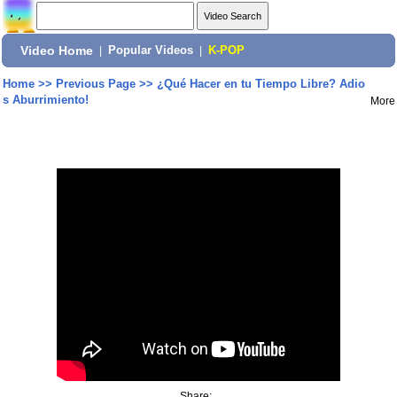
Video Home
|
Popular Videos
|
K-POP
Home
>>
Previous Page
>>
¿Qué Hacer en tu Tiempo Libre? Adio
s Aburrimiento!
More
Share: